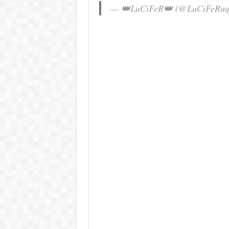
— 👑LuCiFeR👑 (@LuCiFeRu