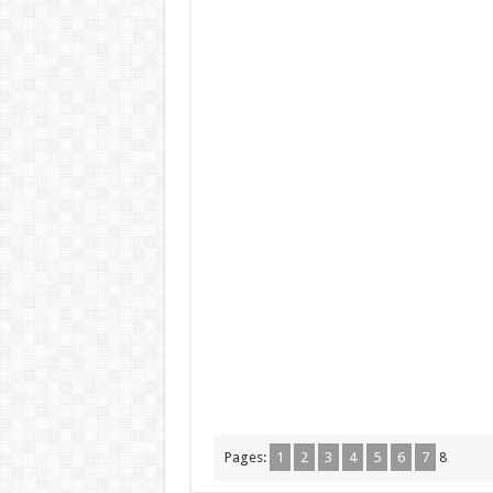
Pages:
1
2
3
4
5
6
7
8