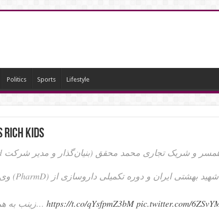
Politics
Sports
Lifestyle
s Rich Kids
ر لاریجانی، همسر و شریک تجاری محمد محقق (بنیان‌گذار و مدیر شرکت
از دانشگا
زینب به همراه همسرش، داروساز مسئول…
https://t.co/qYsfpmZ3bM
pic.twitter.com/6ZSv