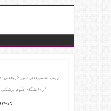
زینب (سمیرا) اردشی PillSorted) است.
YMYVGR